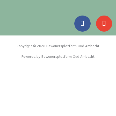
F
E
a
n
c
v
e
e
b
l
Copyright © 2026 Bewonersplatform Oud Ambacht
o
o
Powered by Bewonersplatform Oud Ambacht
o
p
k
e