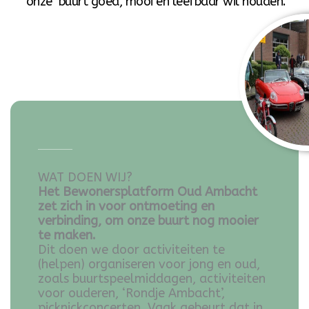
‘onze’ buurt goed, mooi en leefbaar wil houden.
WAT DOEN WIJ?
Het Bewonersplatform Oud Ambacht
zet zich in voor ontmoeting en
verbinding, om onze buurt nog mooier
te maken.
Dit doen we door activiteiten te
(helpen) organiseren voor jong en oud,
zoals buurtspeelmiddagen, activiteiten
voor ouderen, ‘Rondje Ambacht’,
picknickconcerten. Vaak gebeurt dat in