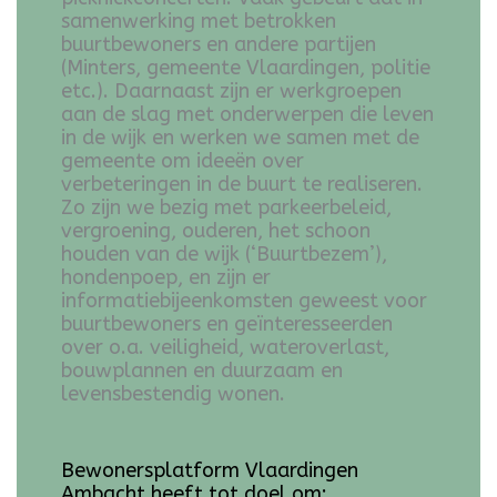
samenwerking met betrokken
buurtbewoners en andere partijen
(Minters, gemeente Vlaardingen, politie
etc.). Daarnaast zijn er werkgroepen
aan de slag met onderwerpen die leven
in de wijk en werken we samen met de
gemeente om ideeën over
verbeteringen in de buurt te realiseren.
Zo zijn we bezig met parkeerbeleid,
vergroening, ouderen, het schoon
houden van de wijk (‘Buurtbezem’),
hondenpoep, en zijn er
informatiebijeenkomsten geweest voor
buurtbewoners en geïnteresseerden
over o.a. veiligheid, wateroverlast,
bouwplannen en duurzaam en
levensbestendig wonen.
Bewonersplatform Vlaardingen
Ambacht heeft tot doel om: