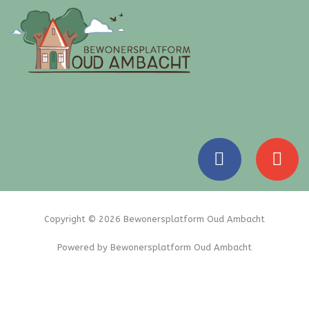
F
E
a
n
c
v
e
e
b
l
Copyright © 2026 Bewonersplatform Oud Ambacht
o
o
Powered by Bewonersplatform Oud Ambacht
o
p
k
e