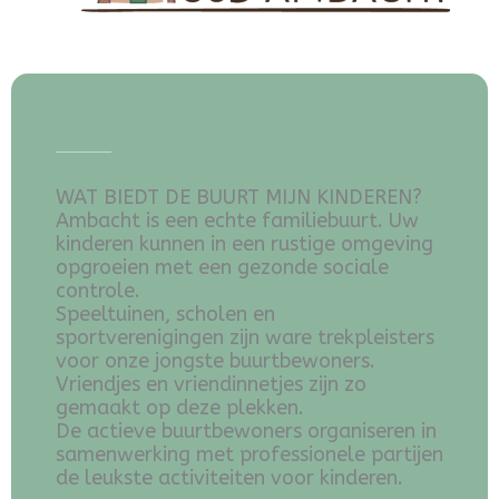
WAT BIEDT DE BUURT MIJN KINDEREN?
Ambacht is een echte familiebuurt. Uw
kinderen kunnen in een rustige omgeving
opgroeien met een gezonde sociale
controle.
Speeltuinen, scholen en
sportverenigingen zijn ware trekpleisters
voor onze jongste buurtbewoners.
Vriendjes en vriendinnetjes zijn zo
gemaakt op deze plekken.
De actieve buurtbewoners organiseren in
samenwerking met professionele partijen
de leukste activiteiten voor kinderen.