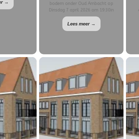
er →
bodem onder Oud Ambacht op
Dinsdag 7 april 2026 om 19:30in
Lees meer →