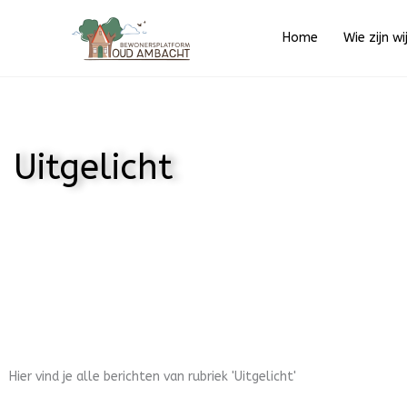
Ga
naar
Home
Wie zijn wi
de
inhoud
Uitgelicht
Hier vind je alle berichten van rubriek 'Uitgelicht'