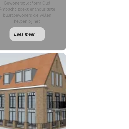
Bewonersplatform Oud
Ambacht zoekt enthousiaste
buurtbewoners die willen
helpen bij het
Lees meer →