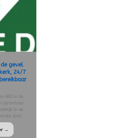
 de gevel
kerk, 24/7
bereikbaar
en AED in de
Lijsterlaan,
ndelijk in de
trale plek
er →