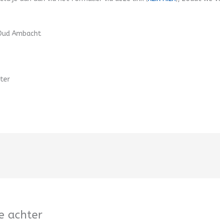
Oud Ambacht
tter
e achter