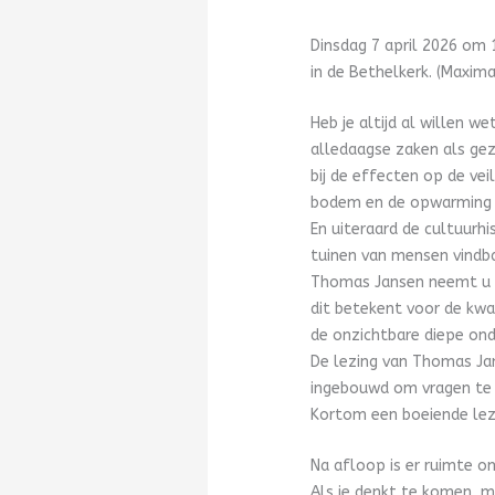
Dinsdag 7 april 2026 om 
in de Bethelkerk. (Maxim
Heb je altijd al willen 
alledaagse zaken als gez
bij de effecten op de ve
bodem en de opwarming 
En uiteraard de cultuurh
tuinen van mensen vindbaa
Thomas Jansen neemt u m
dit betekent voor de kwa
de onzichtbare diepe ond
De lezing van Thomas Jan
ingebouwd om vragen te s
Kortom een boeiende lez
Na afloop is er ruimte o
Als je denkt te komen, me