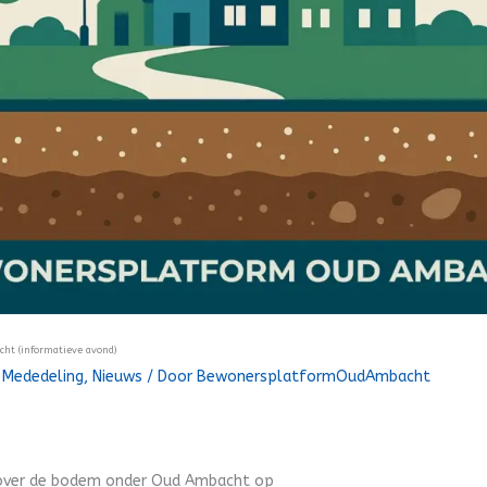
ht (informatieve avond)
/
Mededeling
,
Nieuws
/ Door
BewonersplatformOudAmbacht
 over de bodem onder Oud Ambacht op