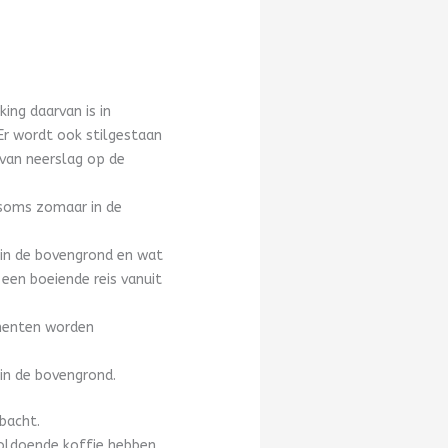
ing daarvan is in
Er wordt ook stilgestaan
 van neerslag op de
 soms zomaar in de
in de bovengrond en wat
 een boeiende reis vanuit
omenten worden
in de bovengrond.
bacht.
voldoende koffie hebben.