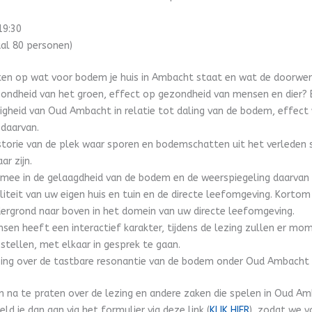
19:30
aal 80 personen)
weten op wat voor bodem je huis in Ambacht staat en wat de doorwerk
ondheid van het groen, effect op gezondheid van mensen en dier? 
iligheid van Oud Ambacht in relatie tot daling van de bodem, effect
daarvan.
istorie van de plek waar sporen en bodemschatten uit het verleden
r zijn.
ee in de gelaagdheid van de bodem en de weerspiegeling daarvan 
liteit van uw eigen huis en tuin en de directe leefomgeving. Kortom
ergrond naar boven in het domein van uw directe leefomgeving.
sen heeft een interactief karakter, tijdens de lezing zullen er m
tellen, met elkaar in gesprek te gaan.
ing over de tastbare resonantie van de bodem onder Oud Ambacht 
m na te praten over de lezing en andere zaken die spelen in Oud Am
ld je dan aan via het formulier via deze link (
KLIK HIER
), zodat we 