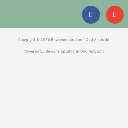
F
E
a
n
c
v
e
e
b
l
Copyright © 2026 Bewonersplatform Oud Ambacht
o
o
Powered by Bewonersplatform Oud Ambacht
o
p
k
e