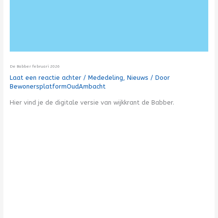
De Babber februari 2026
Laat een reactie achter
/
Mededeling
,
Nieuws
/ Door
BewonersplatformOudAmbacht
Hier vind je de digitale versie van wijkkrant de Babber.