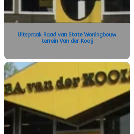
Uitspraak Raad van State Woningbouw
terrein Van der Kooij
•
19 mei 2026