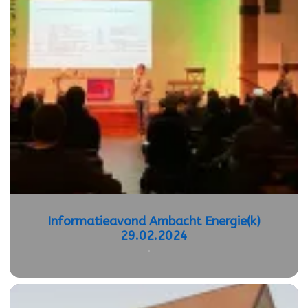
Informatieavond Ambacht Energie(k)
29.02.2024
•
5 maart 2024