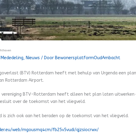
chthaven
/
Mededeling
,
Nieuws
/ Door
BewonersplatformOudAmbacht
goverlast (BTV) Rotterdam heeft met behulp van Urgenda een plan
van Rotterdam Airport.
 de vereniging BTV-Rotterdam heeft alleen het plan laten uitwerke
besluit over de toekomst van het vliegveld.
d is zich ook aan het beraden op de toekomst van het vliegveld.
ider.eu/web/mgousmq4cm/fb25v5vudi/qjzsiocrwx/