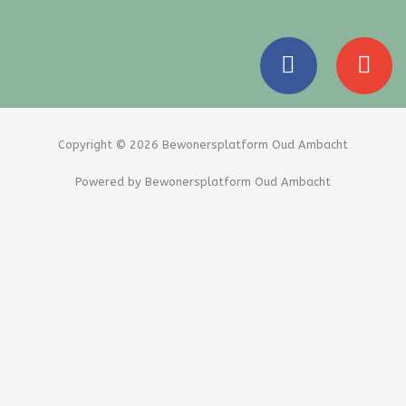
F
E
a
n
c
v
e
e
b
l
Copyright © 2026 Bewonersplatform Oud Ambacht
o
o
Powered by Bewonersplatform Oud Ambacht
o
p
k
e