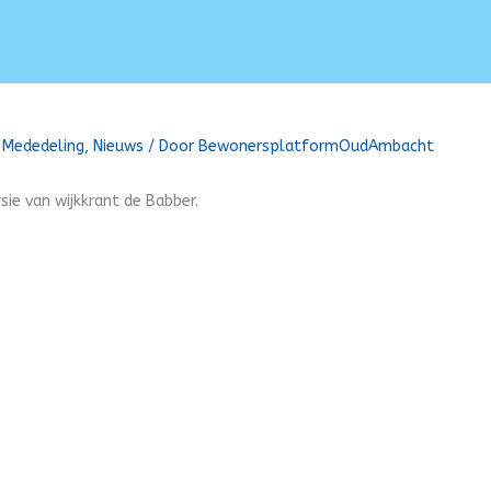
/
Mededeling
,
Nieuws
/ Door
BewonersplatformOudAmbacht
ersie van wijkkrant de Babber.