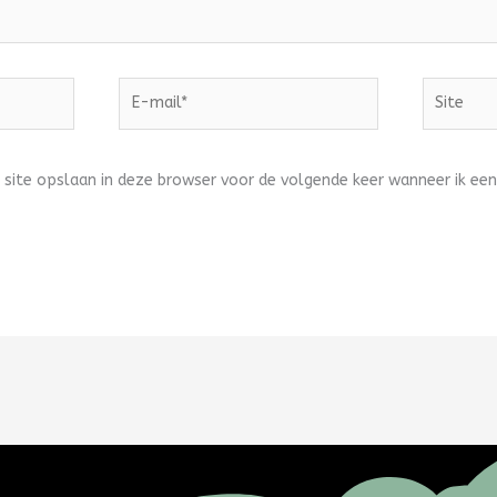
E-
Site
mail*
 site opslaan in deze browser voor de volgende keer wanneer ik een