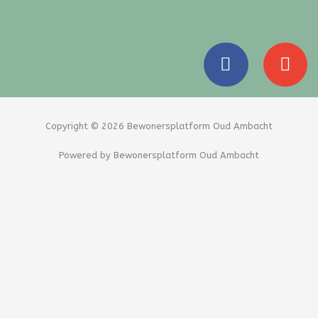
F
E
a
n
c
v
e
e
b
l
Copyright © 2026 Bewonersplatform Oud Ambacht
o
o
Powered by Bewonersplatform Oud Ambacht
o
p
k
e