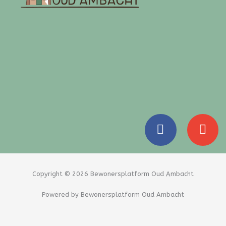
F
E
a
n
c
v
e
e
b
l
Copyright © 2026 Bewonersplatform Oud Ambacht
o
o
Powered by Bewonersplatform Oud Ambacht
o
p
k
e