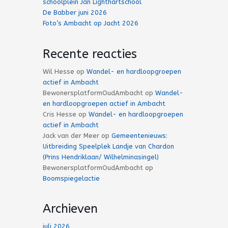
schoolplein Jan Lighthartschool
De Babber juni 2026
Foto’s Ambacht op Jacht 2026
Recente reacties
Wil Hesse
op
Wandel- en hardloopgroepen
actief in Ambacht
BewonersplatformOudAmbacht
op
Wandel-
en hardloopgroepen actief in Ambacht
Cris Hesse
op
Wandel- en hardloopgroepen
actief in Ambacht
Jack van der Meer
op
Gemeentenieuws:
Uitbreiding Speelplek Landje van Chardon
(Prins Hendriklaan/ Wilhelminasingel)
BewonersplatformOudAmbacht
op
Boomspiegelactie
Archieven
juli 2026