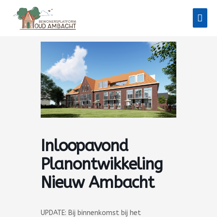
Ga
Hoo
naar
de
inhoud
Inloopavond
Planontwikkeling
Nieuw Ambacht
UPDATE: Bij binnenkomst bij het