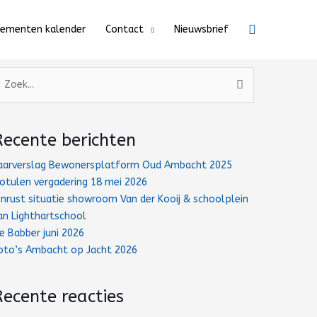
Zoeken
nementen kalender
Contact
Nieuwsbrief
oek
aar:
Recente berichten
aarverslag Bewonersplatform Oud Ambacht 2025
otulen vergadering 18 mei 2026
nrust situatie showroom Van der Kooij & schoolplein
an Lighthartschool
e Babber juni 2026
oto’s Ambacht op Jacht 2026
Recente reacties