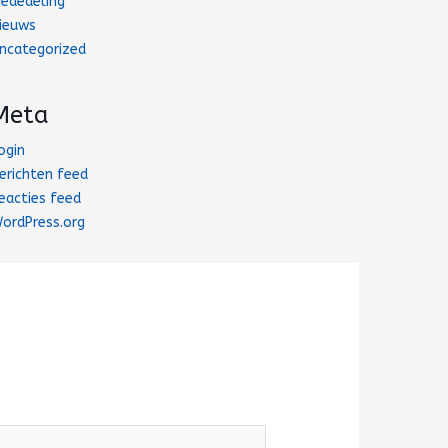
ededeling
ieuws
ncategorized
Meta
ogin
erichten feed
eacties feed
ordPress.org