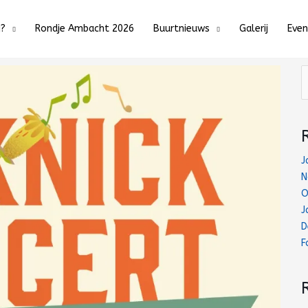
j?
Rondje Ambacht 2026
Buurtnieuws
Galerij
Eve
Z
n
J
N
O
J
D
F