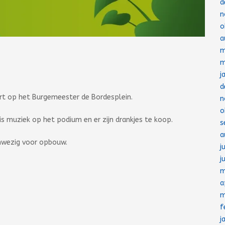
d
n
o
a
m
m
j
d
rt op het Burgemeester de Bordesplein.
n
o
s muziek op het podium en er zijn drankjes te koop.
s
a
anwezig voor opbouw.
j
j
m
a
m
f
j