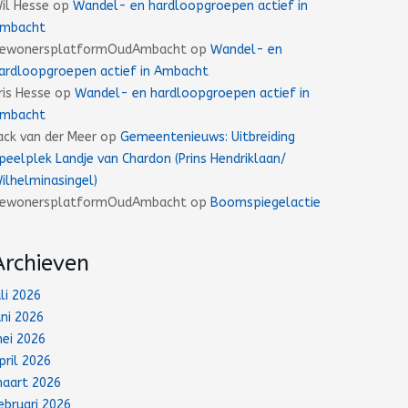
il Hesse
op
Wandel- en hardloopgroepen actief in
mbacht
ewonersplatformOudAmbacht
op
Wandel- en
ardloopgroepen actief in Ambacht
ris Hesse
op
Wandel- en hardloopgroepen actief in
mbacht
ack van der Meer
op
Gemeentenieuws: Uitbreiding
peelplek Landje van Chardon (Prins Hendriklaan/
ilhelminasingel)
ewonersplatformOudAmbacht
op
Boomspiegelactie
Archieven
uli 2026
uni 2026
ei 2026
pril 2026
aart 2026
ebruari 2026