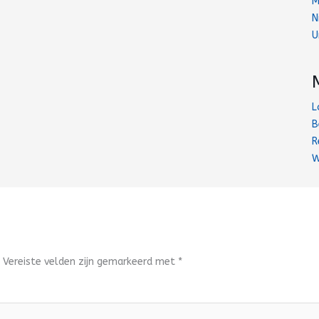
M
N
U
L
B
R
W
.
Vereiste velden zijn gemarkeerd met
*