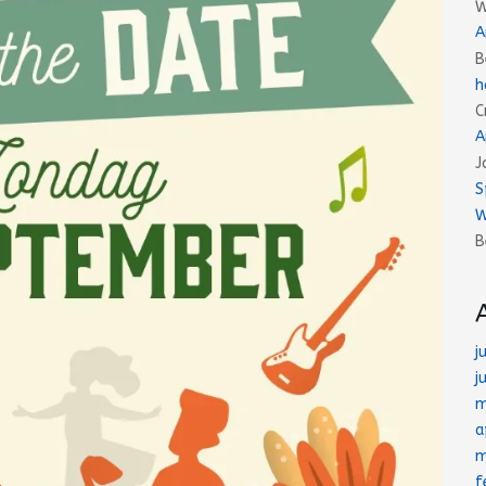
W
A
B
h
C
A
J
S
W
B
j
j
m
a
m
f