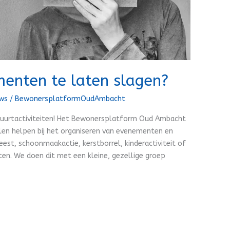
menten te laten slagen?
uws
/
BewonersplatformOudAmbacht
buurtactiviteiten! Het Bewonersplatform Oud Ambacht
len helpen bij het organiseren van evenementen en
feest, schoonmaakactie, kerstborrel, kinderactiviteit of
tten. We doen dit met een kleine, gezellige groep