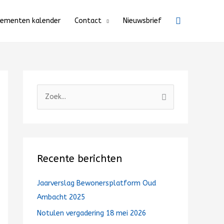
Zoeken
nementen kalender
Contact
Nieuwsbrief
Z
o
e
k
n
Recente berichten
a
a
Jaarverslag Bewonersplatform Oud
r
Ambacht 2025
:
Notulen vergadering 18 mei 2026