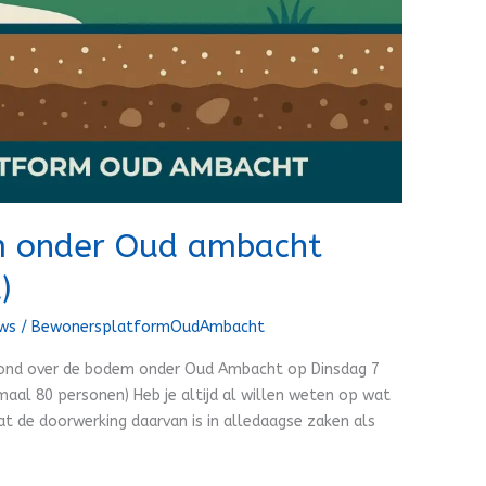
m onder Oud ambacht
)
uws
/
BewonersplatformOudAmbacht
avond over de bodem onder Oud Ambacht op Dinsdag 7
maal 80 personen) Heb je altijd al willen weten op wat
t de doorwerking daarvan is in alledaagse zaken als