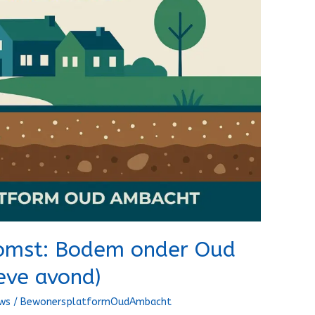
komst: Bodem onder Oud
eve avond)
uws
/
BewonersplatformOudAmbacht