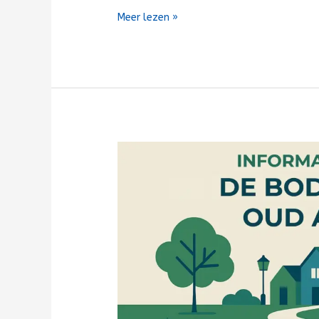
Meer lezen »
Bijeenkomst:
Bodem
onder
Oud
ambacht
(informatieve
avond)