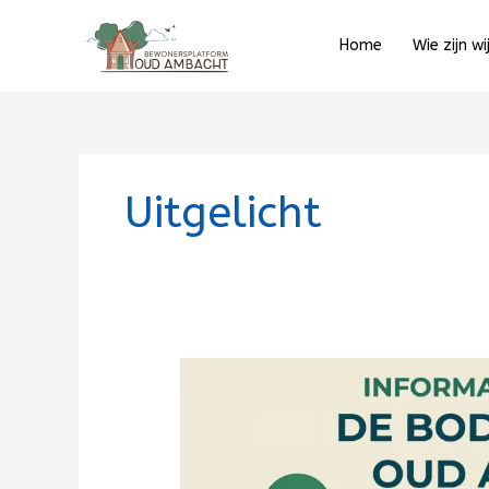
Ga
naar
Home
Wie zijn wi
de
inhoud
Uitgelicht
Verslag
van
bijeenkomst:
Bodem
onder