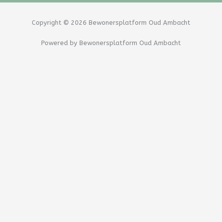
e
e
b
l
Copyright © 2026 Bewonersplatform Oud Ambacht
o
o
Powered by Bewonersplatform Oud Ambacht
o
p
k
e