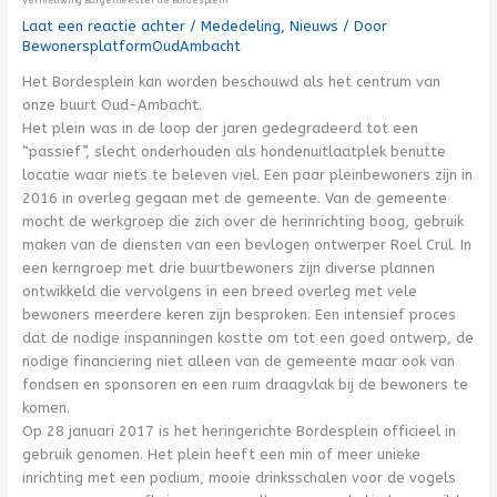
Laat een reactie achter
/
Mededeling
,
Nieuws
/ Door
BewonersplatformOudAmbacht
Het Bordesplein kan worden beschouwd als het centrum van
onze buurt Oud-Ambacht.
Het plein was in de loop der jaren gedegradeerd tot een
“passief”, slecht onderhouden als hondenuitlaatplek benutte
locatie waar niets te beleven viel. Een paar pleinbewoners zijn in
2016 in overleg gegaan met de gemeente. Van de gemeente
mocht de werkgroep die zich over de herinrichting boog, gebruik
maken van de diensten van een bevlogen ontwerper Roel Crul. In
een kerngroep met drie buurtbewoners zijn diverse plannen
ontwikkeld die vervolgens in een breed overleg met vele
bewoners meerdere keren zijn besproken. Een intensief proces
dat de nodige inspanningen kostte om tot een goed ontwerp, de
nodige financiering niet alleen van de gemeente maar ook van
fondsen en sponsoren en een ruim draagvlak bij de bewoners te
komen.
Op 28 januari 2017 is het heringerichte Bordesplein officieel in
gebruik genomen. Het plein heeft een min of meer unieke
inrichting met een podium, mooie drinksschalen voor de vogels