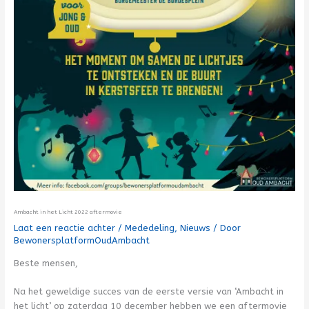
Ambacht in het Licht 2022 aftermovie
Laat een reactie achter
/
Mededeling
,
Nieuws
/ Door
BewonersplatformOudAmbacht
Beste mensen,
Na het geweldige succes van de eerste versie van ‘Ambacht in
het licht’ op zaterdag 10 december hebben we een aftermovie