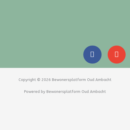
F
E
a
n
c
v
e
e
b
l
Copyright © 2026 Bewonersplatform Oud Ambacht
o
o
Powered by Bewonersplatform Oud Ambacht
o
p
k
e