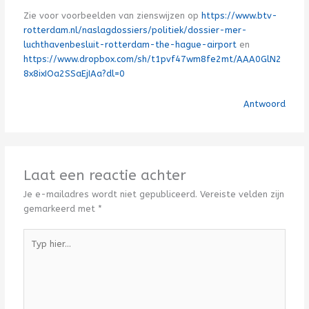
Zie voor voorbeelden van zienswijzen op
https://www.btv-
rotterdam.nl/naslagdossiers/politiek/dossier-mer-
luchthavenbesluit-rotterdam-the-hague-airport
en
https://www.dropbox.com/sh/t1pvf47wm8fe2mt/AAA0GlN2
8x8ixIOa2SSaEjIAa?dl=0
Antwoord
Laat een reactie achter
Je e-mailadres wordt niet gepubliceerd.
Vereiste velden zijn
gemarkeerd met
*
Typ
hier...