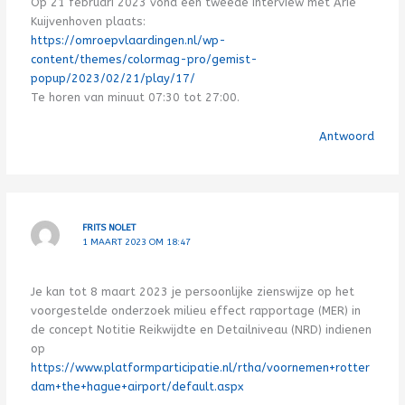
Op 21 februari 2023 vond een tweede interview met Arie
Kuijvenhoven plaats:
https://omroepvlaardingen.nl/wp-
content/themes/colormag-pro/gemist-
popup/2023/02/21/play/17/
Te horen van minuut 07:30 tot 27:00.
Antwoord
FRITS NOLET
1 MAART 2023 OM 18:47
Je kan tot 8 maart 2023 je persoonlijke zienswijze op het
voorgestelde onderzoek milieu effect rapportage (MER) in
de concept Notitie Reikwijdte en Detailniveau (NRD) indienen
op
https://www.platformparticipatie.nl/rtha/voornemen+rotter
dam+the+hague+airport/default.aspx