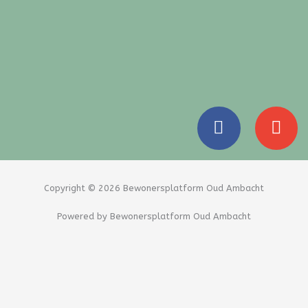
F
E
a
n
c
v
e
e
b
l
Copyright © 2026 Bewonersplatform Oud Ambacht
o
o
Powered by Bewonersplatform Oud Ambacht
o
p
k
e