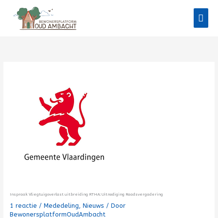
Ga
Hoo
naar
de
inhoud
Inspraak Vliegtuigoverlast uitbreiding RTHA: Uitnodiging Raadsvergadering
1 reactie
/
Mededeling
,
Nieuws
/ Door
BewonersplatformOudAmbacht