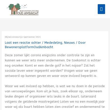
Ga
Hoo
naar
de
inhoud
(Bijna) coronavrije Sportzomer 2021
Laat een reactie achter
/
Mededeling
,
Nieuws
/ Door
BewonersplatformOudAmbacht
Deze zomer lijkt corona enigszins onder controle te zijn en
kunnen we weer iets meer ondernemen. De toekomst is echter
nog onzeker. Komt er een derde golf in het najaar? Zal het
sociale leven weer ingeperkt worden? Vragen waar we geen
antwoord op kunnen geven en waar onze invloed beperkt is.
Waar we wel invloed op hebben, is wat we nu doen in de periode
van versoepelingen. Kom uit je huis, zoek elkaar op, onderneem
leuke dingen of organiseer iets leuks in de buurt. (uiteraard
volgens de geldende maatregelen) Laten we na een moeilijk jaar
waar wij als buurt hebben laten zien creatief en ondernemend te