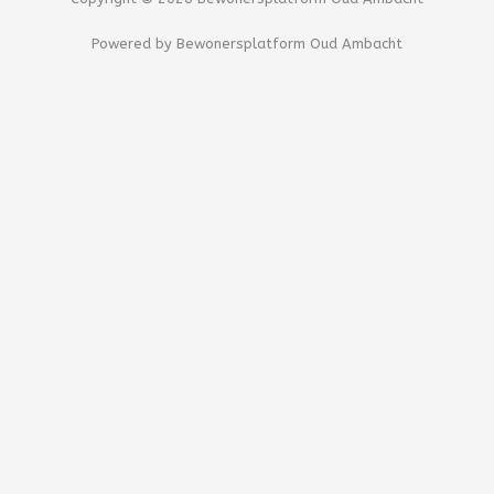
o
o
Powered by Bewonersplatform Oud Ambacht
o
p
k
e