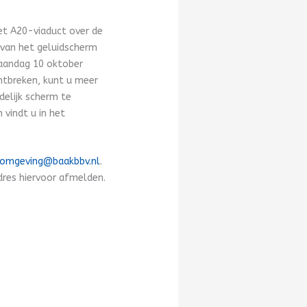
et A20-viaduct over de
 van het geluidscherm
maandag 10 oktober
ntbreken, kunt u meer
delijk scherm te
vindt u in het
omgeving@baakbbv.nl
.
dres hiervoor afmelden.