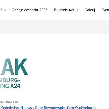
j?
Rondje Ambacht 2026
Buurtnieuws
Galerij
Eve
aduct Holysingel
/
Mededeling
,
Nieuws
/ Door
BewonersplatformOudAmbacht