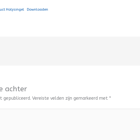
uct Holysingel
Downloaden
e achter
t gepubliceerd.
Vereiste velden zijn gemarkeerd met
*