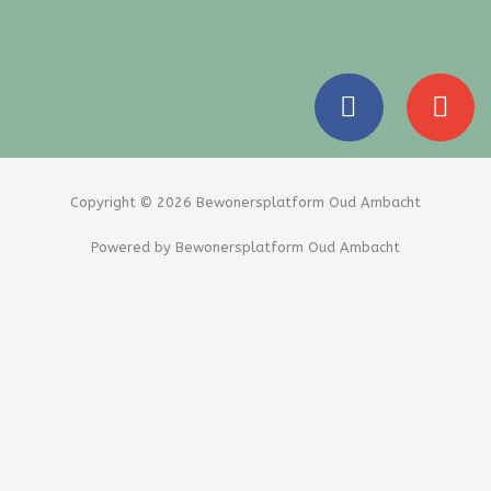
F
E
a
n
c
v
e
e
b
l
Copyright © 2026 Bewonersplatform Oud Ambacht
o
o
Powered by Bewonersplatform Oud Ambacht
o
p
k
e