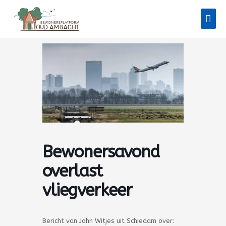
Ga
Hoo
naar
de
inhoud
Bewonersavond
overlast
vliegverkeer
Bericht van John Witjes uit Schiedam over: