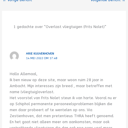
1 gedachte over “Overlast vliegtuigen (Frits Nolet)”
ARIE KUIJVENHOVEN
14 MEI 2022 OM 17:48
Hallo Allemaal,
Ik ben nieuw op deze site, maar woon ruim 28 jaar in
Ambacht. Mijn interesses zijn breed , maar betreffen met
name (vliegtuig)overlast.
Het voorstel van Frits Nolet steun ik van harte. Vooral nu er
op Schiphol permanente peraoneelsproblemen blijken die
men daar probeert af te wentelen op ons. Via
Zestienhoven, dat men pretentieus THRA heeft genoemd.
En het gaat niet alleen meer om aankomsten, maar ook
vertrekkende vliegtuigen die dan ook nog eens veel meer