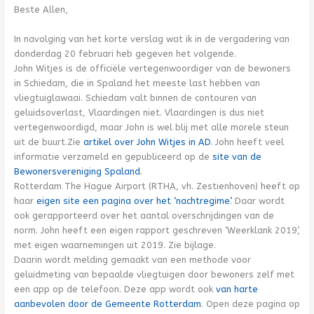
Beste Allen,
In navolging van het korte verslag wat ik in de vergadering van
donderdag 20 februari heb gegeven het volgende.
John Witjes is de officiële vertegenwoordiger van de bewoners
in Schiedam, die in Spaland het meeste last hebben van
vliegtuiglawaai. Schiedam valt binnen de contouren van
geluidsoverlast, Vlaardingen niet. Vlaardingen is dus niet
vertegenwoordigd, maar John is wel blij met alle morele steun
uit de buurt.Zie
artikel over John Witjes in AD
. John heeft veel
informatie verzameld en gepubliceerd op de
site van de
Bewonersvereniging Spaland
.
Rotterdam The Hague Airport (RTHA, vh. Zestienhoven) heeft op
haar
eigen site een pagina over het ‘nachtregime’
. Daar wordt
ook gerapporteerd over het aantal overschrijdingen van de
norm. John heeft een eigen rapport geschreven ‘Weerklank 2019’,
met eigen waarnemingen uit 2019. Zie bijlage.
Daarin wordt melding gemaakt van een methode voor
geluidmeting van bepaalde vliegtuigen door bewoners zelf met
een app op de telefoon. Deze app wordt ook
van harte
aanbevolen door de Gemeente Rotterdam
. Open deze pagina op