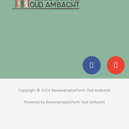
F
E
a
n
c
v
e
e
b
l
Copyright © 2026 Bewonersplatform Oud Ambacht
o
o
Powered by Bewonersplatform Oud Ambacht
o
p
k
e