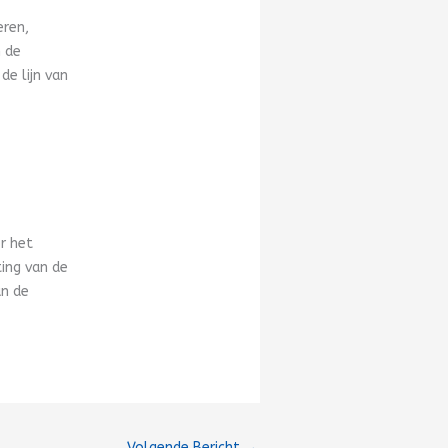
eren,
n de
de lijn van
r het
ting van de
an de
Volgende Bericht
→