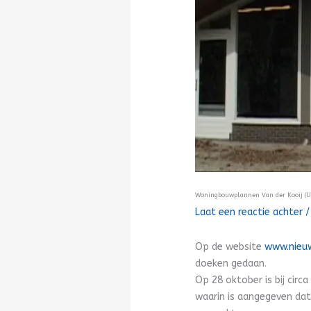
Woningbouwplannen Van der Kooij (Up
Laat een reactie achter
Op de website
www.nieu
doeken gedaan.
Op 28 oktober is bij circ
waarin is aangegeven da