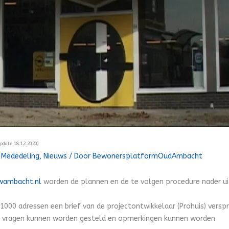
date 18.12.2020)
/
Mededeling
,
Nieuws
/ Door
BewonersplatformOudAmbacht
wambacht.nl
worden de plannen en de te volgen procedure nader ui
a 1000 adressen een brief van de projectontwikkelaar (Prohuis) verspr
t vragen kunnen worden gesteld en opmerkingen kunnen worden