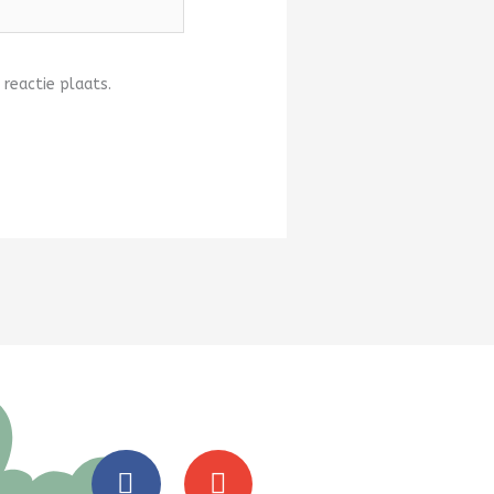
 reactie plaats.
F
E
a
n