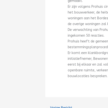
gemaakt.
Er zijn volgens Prohuis c
het bouwverkeer, de heit
woningen aan het Bordesp
de overige woningen zal 
De verwachting van Prohu
ingekomen 50 reacties.
Prohuis heeft de gemeen
bestemmingsplanprocedu
Er komt een klankbordgr
initiatiefnemer, Bewone
eerst bij elkaar en zal v
openbare ruimte, verkeer
bouwlocaties bespreken.
←
Vorige Bericht