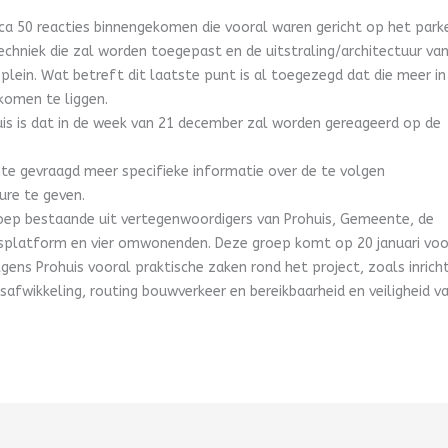
irca 50 reacties binnengekomen die vooral waren gericht op het park
echniek die zal worden toegepast en de uitstraling/architectuur va
lein. Wat betreft dit laatste punt is al toegezegd dat die meer in 
komen te liggen.
is is dat in de week van 21 december zal worden gereageerd op de
te gevraagd meer specifieke informatie over de te volgen
re te geven.
oep bestaande uit vertegenwoordigers van Prohuis, Gemeente, de
rsplatform en vier omwonenden. Deze groep komt op 20 januari voo
olgens Prohuis vooral praktische zaken rond het project, zoals inrich
safwikkeling, routing bouwverkeer en bereikbaarheid en veiligheid v