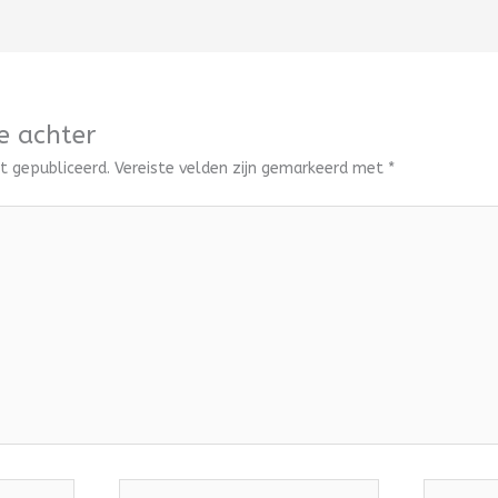
e achter
t gepubliceerd.
Vereiste velden zijn gemarkeerd met
*
E-
Site