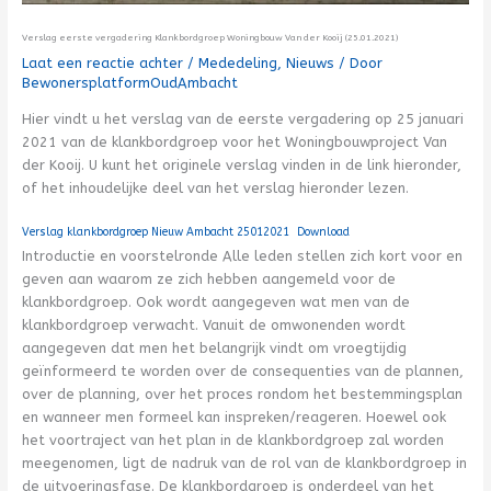
Verslag eerste vergadering Klankbordgroep Woningbouw Van der Kooij (25.01.2021)
Laat een reactie achter
/
Mededeling
,
Nieuws
/ Door
BewonersplatformOudAmbacht
Hier vindt u het verslag van de eerste vergadering op 25 januari
2021 van de klankbordgroep voor het Woningbouwproject Van
der Kooij. U kunt het originele verslag vinden in de link hieronder,
of het inhoudelijke deel van het verslag hieronder lezen.
Verslag klankbordgroep Nieuw Ambacht 25012021
Download
Introductie en voorstelronde Alle leden stellen zich kort voor en
geven aan waarom ze zich hebben aangemeld voor de
klankbordgroep. Ook wordt aangegeven wat men van de
klankbordgroep verwacht. Vanuit de omwonenden wordt
aangegeven dat men het belangrijk vindt om vroegtijdig
geïnformeerd te worden over de consequenties van de plannen,
over de planning, over het proces rondom het bestemmingsplan
en wanneer men formeel kan inspreken/reageren. Hoewel ook
het voortraject van het plan in de klankbordgroep zal worden
meegenomen, ligt de nadruk van de rol van de klankbordgroep in
de uitvoeringsfase. De klankbordgroep is onderdeel van het