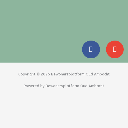
F
E
a
n
c
v
e
e
b
l
Copyright © 2026 Bewonersplatform Oud Ambacht
o
o
Powered by Bewonersplatform Oud Ambacht
o
p
k
e