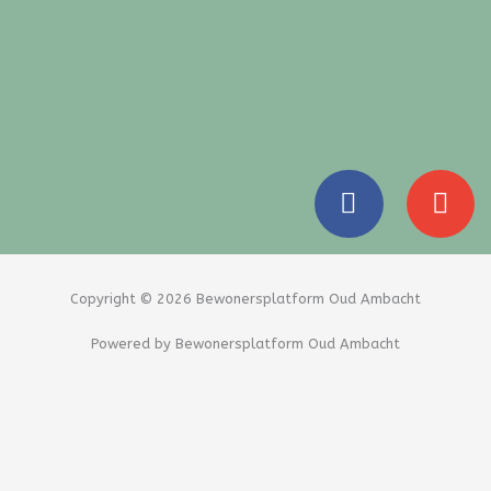
F
E
a
n
c
v
e
e
b
l
Copyright © 2026 Bewonersplatform Oud Ambacht
o
o
Powered by Bewonersplatform Oud Ambacht
o
p
k
e