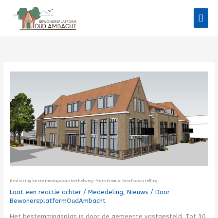
Ga
Hoo
naar
de
inhoud
Beslissing bestemmingsplan Kethelweg-Plein Emaus: Brief vaststelling
Laat een reactie achter
/
Mededeling
,
Nieuws
/ Door
BewonersplatformOudAmbacht
Het bestemmingsplan is door de gemeente vastgesteld. Tot 30