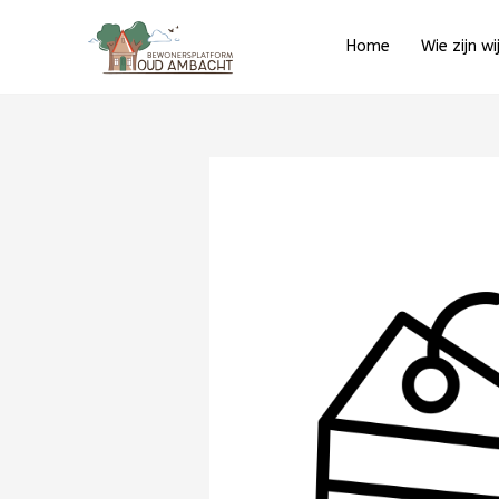
Ga
naar
Home
Wie zijn wi
de
inhoud