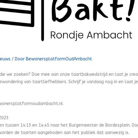
t
ieuws
/ Door
BewonersplatformOudAmbacht
die we zoeken? Doe mee aan onze taartbakwedstrijd en laat je creati
ewondering van taartliefhebbers. Schrijf je vandaag nog in en laat 
bewonersplatformoudambacht.nl
 2023
en tussen 14:15 en 14:45 naar het Burgemeester de Bordesplein. Daa
ng worden de taarten aangeboden aan het publiek dat aanwezig is.