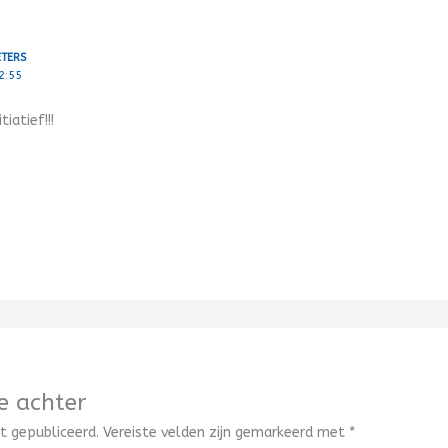
ETERS
2:55
iatief!!!
e achter
t gepubliceerd.
Vereiste velden zijn gemarkeerd met
*