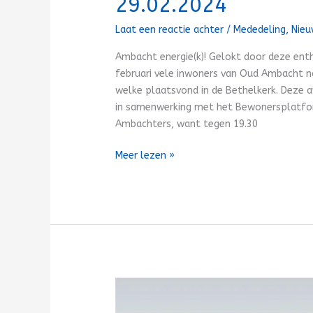
29.02.2024
Laat een reactie achter
/
Mededeling
,
Nie
Ambacht energie(k)! Gelokt door deze en
februari vele inwoners van Oud Ambacht n
welke plaatsvond in de Bethelkerk. Deze 
in samenwerking met het Bewonersplatfo
Ambachters, want tegen 19.30
Meer lezen »
Stand
van