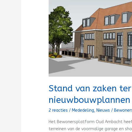
zaken
terrein
Van
der
Kooij
&
nieuwbouwplannen
Stand van zaken ter
nieuwbouwplannen
2 reacties
/
Mededeling
,
Nieuws
/
Bewoner
Het Bewonersplatform Oud Ambacht heef
terreinen van de voormalige garage en sh