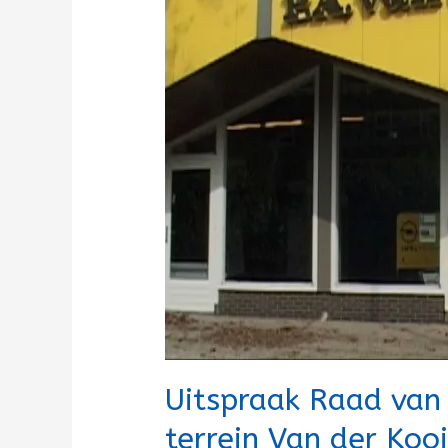
terrein
Van
der
Kooij
Uitspraak Raad va
terrein Van der Kooi