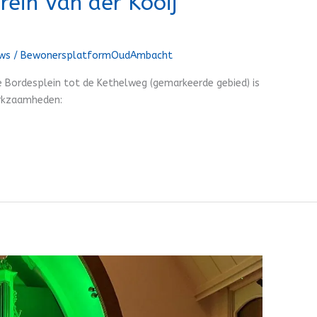
ein Van der Kooij
4
uws
/
BewonersplatformOudAmbacht
 Bordesplein tot de Kethelweg (gemarkeerde gebied) is
erkzaamheden: