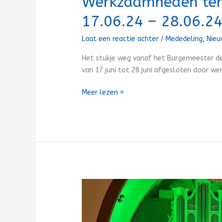
Werkzaamheden terr
17.06.24 – 28.06.2
Laat een reactie achter
/
Mededeling
,
Nie
Het stukje weg vanaf het Burgemeester de
van 17 juni tot 28 juni afgesloten door w
Meer lezen »
Informatieavond
Ambacht
Energie(k)
29.02.2024