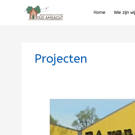
Ga
naar
Home
Wie zijn wi
de
inhoud
Projecten
Uitspraak
Raad
van
State
Woningbouw