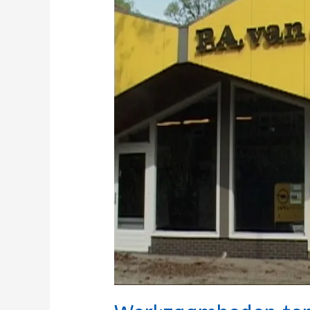
der
Kooij
17.06.24
–
28.06.24