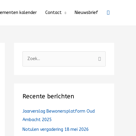
Zoeken
nementen kalender
Contact
Nieuwsbrief
Z
o
e
k
n
Recente berichten
a
a
Jaarverslag Bewonersplatform Oud
r
Ambacht 2025
:
Notulen vergadering 18 mei 2026